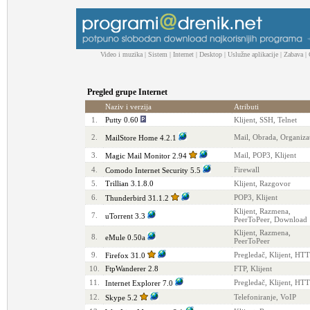
Video i muzika
|
Sistem
|
Internet
|
Desktop
|
Uslužne aplikacije
|
Zabava
|
Pregled grupe Internet
Naziv i verzija
Atributi
1.
Putty 0.60
Klijent, SSH, Telnet
2.
Mail, Obrada, Organiza
MailStore Home 4.2.1
3.
Mail, POP3, Klijent
Magic Mail Monitor 2.94
4.
Firewall
Comodo Internet Security 5.5
5.
Trillian 3.1.8.0
Klijent, Razgovor
6.
POP3, Klijent
Thunderbird 31.1.2
Klijent, Razmena,
7.
uTorrent 3.3
PeerToPeer, Download
Klijent, Razmena,
8.
eMule 0.50a
PeerToPeer
9.
Pregledač, Klijent, HT
Firefox 31.0
10.
FtpWanderer 2.8
FTP, Klijent
11.
Pregledač, Klijent, HT
Internet Explorer 7.0
12.
Telefoniranje, VoIP
Skype 5.2