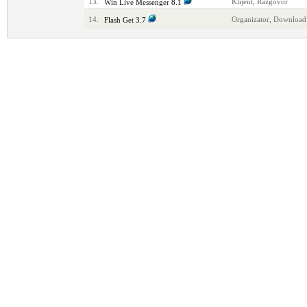
13.
Klijent, Razgovor
Win Live Messenger 8.1
14.
Organizator, Download
Flash Get 3.7