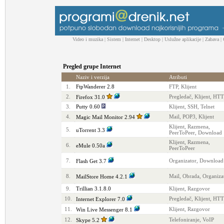
Video i muzika
|
Sistem
|
Internet
|
Desktop
|
Uslužne aplikacije
|
Zabava
|
Pregled grupe Internet
Naziv i verzija
Atributi
1.
FtpWanderer 2.8
FTP, Klijent
2.
Pregledač, Klijent, HT
Firefox 31.0
3.
Putty 0.60
Klijent, SSH, Telnet
4.
Mail, POP3, Klijent
Magic Mail Monitor 2.94
Klijent, Razmena,
5.
uTorrent 3.3
PeerToPeer, Download
Klijent, Razmena,
6.
eMule 0.50a
PeerToPeer
7.
Organizator, Download
Flash Get 3.7
8.
Mail, Obrada, Organiza
MailStore Home 4.2.1
9.
Trillian 3.1.8.0
Klijent, Razgovor
10.
Pregledač, Klijent, HT
Internet Explorer 7.0
11.
Klijent, Razgovor
Win Live Messenger 8.1
12.
Telefoniranje, VoIP
Skype 5.2