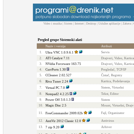
Video i muzika
|
Sistem
|
Internet
|
Desktop
|
Uslužne aplikacije
|
Zabava
|
Pregled grupe Sistemski alati
Naziv i verzija
Atributi
1.
Servis
Ultra VNC 1.0.9.6.1
2.
ATI Catalyst 7.11
Drajveri, Video, Kartica
3.
NVidia Forceware 163.75
Drajveri, Video, Kartica
4.
CurrPorts 1.30
Pregledač, TCP/IP
5.
CCleaner 2.02.527
Čistač, Registry
6.
Kartica, Podešavanja
Riva Tuner 2.24
7.
Sistem, Virtuelni
Virtual PC 7.0
8.
Tekst, Editor
Notepad2 4.2.25
9.
Power Off 3.0.1.3
Sistem
10.
Magic Disc 2.5
Mount, Virtuelni, Drajv
11.
Fajl, Organizator
FreeCommander 2009.02b
12.
Antivirus
AntiVir 2012 Classic 12.0
13.
Arhiver
7 zip 9.20